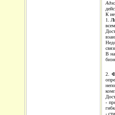
Адх
дейс
К ие
1.
Л
всем
Дос
взаи
Недо
связ
В на
бизн
2.
Ф
опр
неп
комп
Дост
- пр
гибк
- ст