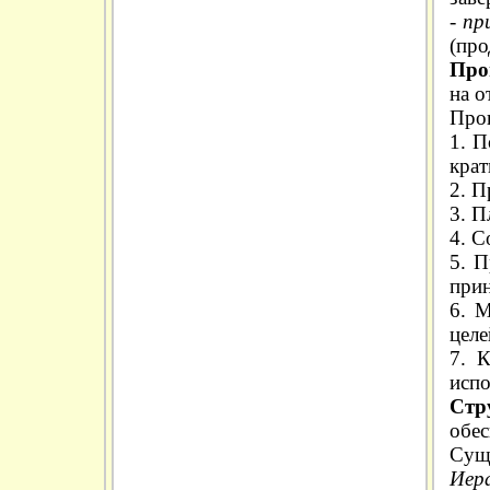
-
пр
(про
Про
на о
Проц
1. П
кра
2. П
3. П
4. С
5. П
прин
6. 
целе
7. 
испо
Стр
обес
Суще
Иер