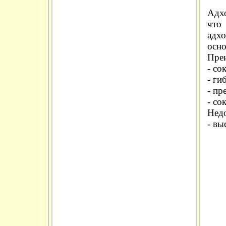
Адхо
что
адх
осно
Пре
- со
- ги
- пр
- со
Недо
- вы