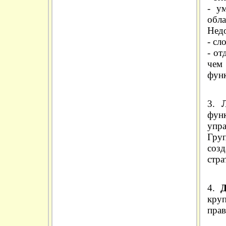
- у
обла
Недо
- сл
- от
чем
фун
3.
фун
упра
Гру
соз
стра
4.
Д
кру
прав