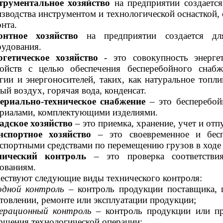
трументальное хозяйство
на предприятии создаетс
зводства инструментом и технологической оснасткой, 
нта.
онтное хозяйство
на предприятии создается для
удования.
ргетическое хозяйство
- это совокупность энерге
ройств с целью обеспечения бесперебойного снаб
гии и энергоносителей, таких, как натуральное топлив
ый воздух, горячая вода, конденсат.
ериально-техническое снабжение
– это бесперебой
ериалами, комплектующими изделиями.
адское хозяйство
– это приемка, хранение, учет и отп
нспортное хозяйство
– это своевременное и бесп
спортными средствами по перемещению грузов в ходе 
нический контроль
– это проверка соответствия
ованиям.
ствуют следующие виды технического контроля:
одной контроль
– контроль продукции поставщика, 
товлении, ремонте или эксплуатации продукции;
ерационный контроль
– контроль продукции или пр
ршения технологической операции;