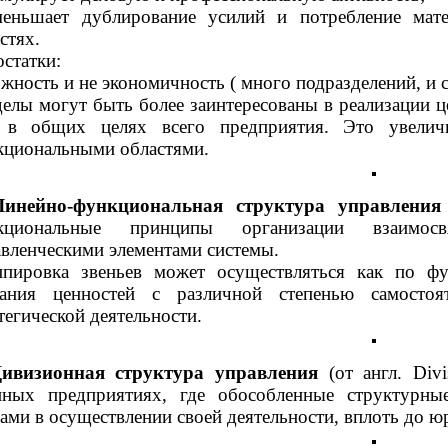
меньшает дублирование усилий и потребление мат
стях.
статки:
ожность и не экономичность ( много подразделений, и 
делы могут быть более заинтересованы в реализации ц
 в общих целях всего предприятия. Это увелич
кциональными областями.
Линейно-функциональная структура управления
кциональные принципы организации взаимо
вленческими элементами системы.
ппировка звеньев может осуществляться как по фу
дания ценностей с различной степенью самостоя
тегической деятельности.
ивизионная структура управления
(от англ. Div
пных предприятиях, где обособленные структурны
ами в осуществлении своей деятельности, вплоть до ю