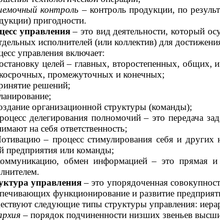
иемочный контроль
– контроль продукции, по резуль
дукции) пригодности.
цесс управления
– это вид деятельности, который ос
тдельных исполнителей (или коллектив) для достижени
есс управления включает:
остановку целей – главных, второстепенных, общих, 
ткосрочных, промежуточных и конечных;
ринятие решений;
ланирование;
оздание организационной структуры (команды);
роцесс делегирования полномочий – это передача зад
имают на себя ответственность;
Мотивацию – процесс стимулирования себя и других
й предприятия или команды;
Коммуникацию, обмен информацией – это прямая и
лнителем.
уктура управления
– это упорядоченная совокупност
печивающих функционирование и развитие предприяти
ствуют следующие типы структуры управления: иерар
архия
– порядок подчиненности низших звеньев высш