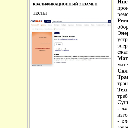
Инс
КВАЛИФИКАЦИОННЫЙ ЭКЗАМЕН
прои
ТЕСТЫ
ремо
Рем
обор
Эне
уст
энер
сжат
Мат
мат
Скл
Тра
тран
Тех
треб
Суще
-
вх
изго
-
оп
заве