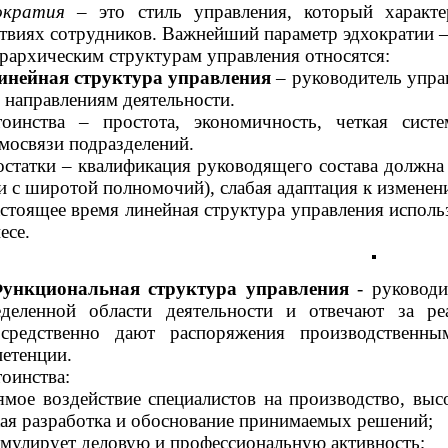
ократия
– это стиль управления, который характ
твиях сотрудников. Важнейший параметр эдхократии –
рархическим структурам управления относятся:
инейная структура управления
– руководитель упра
 направлениям деятельности.
тоинства – простота, экономичность, четкая систе
мосвязи подразделений.
статки – квалификация руководящего состава должна
и с широтой полномочий), слабая адаптация к изменен
стоящее время линейная структура управления использ
есе.
ункциональная структура управления
- руководи
еделенной области деятельности и отвечают за р
осредственно дают распоряжения производственн
етенции.
оинства:
ямое воздействие специалистов на производство, выс
ая разработка и обоснование принимаемых решений;
имулирует деловую и профессиональную активность;